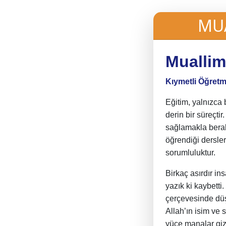
MUA
Muallim
Kıymetli Öğretm
Eğitim, yalnızca 
derin bir süreçti
sağlamakla berab
öğrendiği dersle
sorumluluktur.
Birkaç asırdır in
yazık ki kaybett
çerçevesinde düş
Allah’ın isim ve s
yüce manalar giz