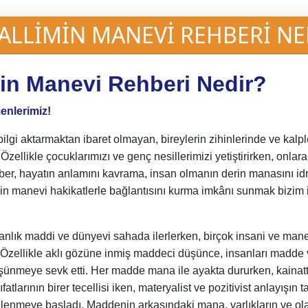
LLİMİN MANEVİ REHBERİ NE
in Manevi Rehberi Nedir?
enlerimiz!
bilgi aktarmaktan ibaret olmayan, bireylerin zihinlerinde ve kalpl
r. Özellikle çocuklarımızı ve genç nesillerimizi yetiştirirken, onla
er, hayatın anlamını kavrama, insan olmanın derin manasını id
rin manevi hakikatlerle bağlantısını kurma imkânı sunmak bizim i
sanlık maddi ve dünyevi sahada ilerlerken, birçok insani ve man
i. Özellikle aklı gözüne inmiş maddeci düşünce, insanları madde
ünmeye sevk etti. Her madde mana ile ayakta dururken, kainatta
ıfatlarının birer tecellisi iken, materyalist ve pozitivist anlayışın t
lenmeye başladı. Maddenin arkasındaki mana, varlıkların ve ola