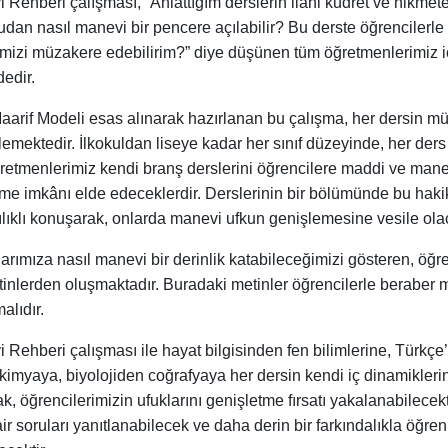
Rehberi çalışması, “Anlattığım derslerin ilahi kudret ve hikmet
dan nasıl manevi bir pencere açılabilir? Bu derste öğrencilerle 
mizi müzakere edebilirim?” diye düşünen tüm öğretmenlerimiz i
dedir.
Maarif Modeli esas alınarak hazırlanan bu çalışma, her dersin mü
lemektedir. İlkokuldan liseye kadar her sınıf düzeyinde, her ders
ğretmenlerimiz kendi branş derslerini öğrencilere maddi ve mane
lme imkânı elde edeceklerdir. Derslerinin bir bölümünde bu hakik
ılıklı konuşarak, onlarda manevi ufkun genişlemesine vesile olac
rımıza nasıl manevi bir derinlik katabileceğimizi gösteren, öğre
nlerden oluşmaktadır. Buradaki metinler öğrencilerle beraber
alıdır.
 Rehberi çalışması ile hayat bilgisinden fen bilimlerine, Türkçe
en kimyaya, biyolojiden coğrafyaya her dersin kendi iç dinamikle
ak, öğrencilerimizin ufuklarını genişletme fırsatı yakalanabilecek
ir soruları yanıtlanabilecek ve daha derin bir farkındalıkla öğre