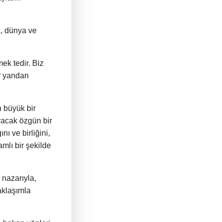
k, dünya ve
ek tedir. Biz
er yandan
 büyük bir
yacak özgün bir
nı ve birliğini,
amlı bir şekilde
 nazarıyla,
aklaşımla