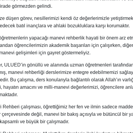
 irade görmezden gelindi.
ze düşen görev, nesillerimizi kendi öz değerlerimizle yetiştirme
 edecek batıl inançlara ve ahlaki bozukluklara karşı korumaktır.
öğretmenlerin yapacağı manevi rehberlik hayati bir önem arz etm
andan öğrencilerimizin akademik başarıları için çalışırken, diğ
manevi gelişimleri için gayret göstermeliyiz.
er, ULUED’in gönüllü ve alanında uzman öğretmenleri tarafından
anmış, manevi rehberliği derslerimize entegre edebilmemizi sağla
dir. Bu çalışma, ders konularıyla bağlantılı olarak Allah’ın varlığı
i, hayatın amacını ve milli-manevi değerlerimizi, öğrencilere anl
aktadır.
 Rehberi çalışması, öğrettiğimiz her fen ve ilmin sadece madde
 çerçevesinde değil, manevi bir bakış açısıyla ve bütüncül bir y
 kapsamlı ve büyük bir çalışmadır.