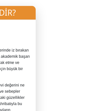
DİR?
erinde iz bırakan
ra akademik başarı
rak etme ve
çin büyük bir
evi değerini ne
 ve sebepler
ki güzellikler
ahribatıyla bu
yların