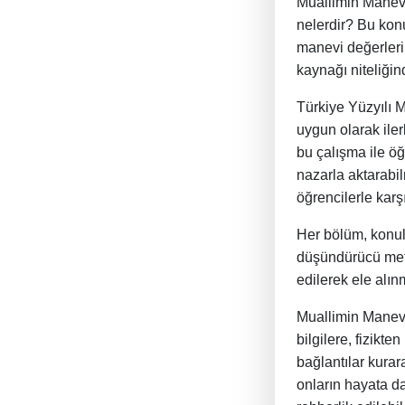
Muallimin Manevi 
nelerdir? Bu konu
manevi değerleri
kaynağı niteliğin
Türkiye Yüzyılı 
uygun olarak iler
bu çalışma ile ö
nazarla aktarabi
öğrencilerle karş
Her bölüm, konula
düşündürücü meti
edilerek ele alınm
Muallimin Manevi
bilgilere, fizikt
bağlantılar kurar
onların hayata da