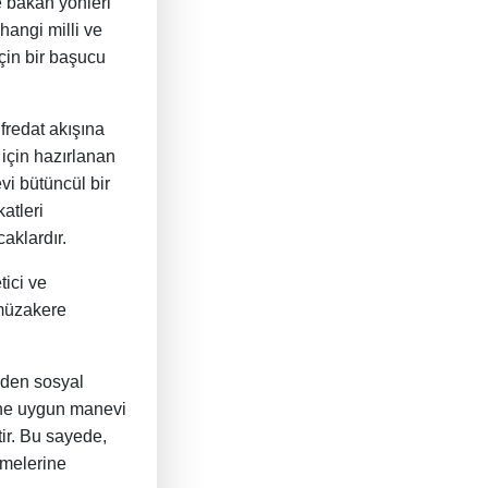
e bakan yönleri
hangi milli ve
çin bir başucu
fredat akışına
 için hazırlanan
vi bütüncül bir
atleri
aklardır.
tici ve
 müzakere
’den sosyal
rine uygun manevi
tir. Bu sayede,
nmelerine