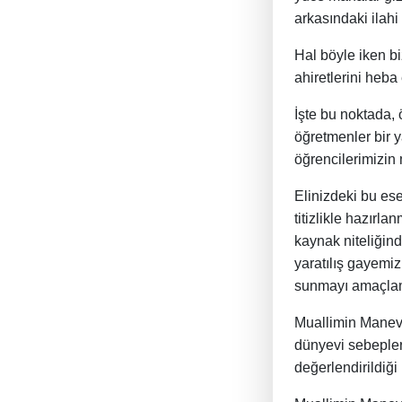
arkasındaki ilahi
Hal böyle iken bi
ahiretlerini heba
İşte bu noktada, 
öğretmenler bir y
öğrencilerimizin 
Elinizdeki bu es
titizlikle hazırl
kaynak niteliğinde
yaratılış gayemiz
sunmayı amaçlam
Muallimin Manevi
dünyevi sebepler
değerlendirildiği